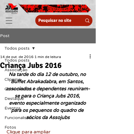
Post
Todos posts
14 de out. de 2016
1 min de leitura
Todos posts
Criança Jubs 2016
Associação
Na tarde do dia 12 de outubro, no 
Clipping
Buffet Abrakadabra, em Santos, 
associados e dependentes reuniram-
Comunicados
se para o Criança Jubs 2016, 
Destaque
evento especialmente organizado 
Eventos
para os pequenos do quadro de 
sócios da Assojubs
Funcionalismo
Fotos
Clique para ampliar