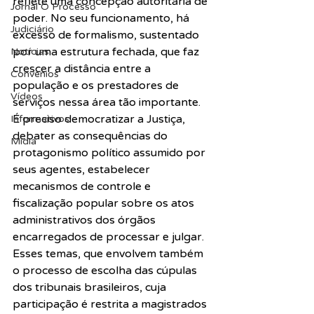
reflete uma concepção autoritária de 
Jornal O Processo
poder. No seu funcionamento, há 
Judiciário
excesso de formalismo, sustentado 
por uma estrutura fechada, que faz 
Notícias
crescer a distância entre a 
Convênios
população e os prestadores de 
Vídeos
serviços nessa área tão importante.
É preciso democratizar a Justiça, 
Informativos
debater as consequências do 
Midia
protagonismo político assumido por 
seus agentes, estabelecer 
mecanismos de controle e 
fiscalização popular sobre os atos 
administrativos dos órgãos 
encarregados de processar e julgar. 
Esses temas, que envolvem também 
o processo de escolha das cúpulas 
dos tribunais brasileiros, cuja 
participação é restrita a magistrados 