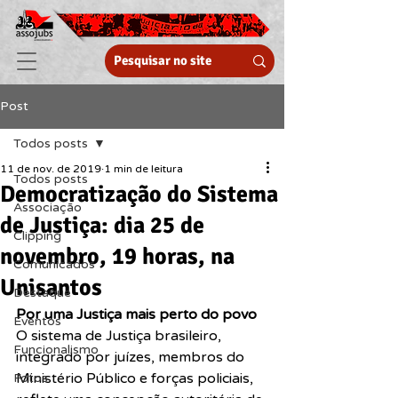
Post
Todos posts
11 de nov. de 2019
1 min de leitura
Todos posts
Democratização do Sistema
Associação
de Justiça: dia 25 de
Clipping
novembro, 19 horas, na
Comunicados
Unisantos
Destaque
Por uma Justiça mais perto do povo
Eventos
O sistema de Justiça brasileiro, 
Funcionalismo
integrado por juízes, membros do 
Ministério Público e forças policiais, 
Fotos