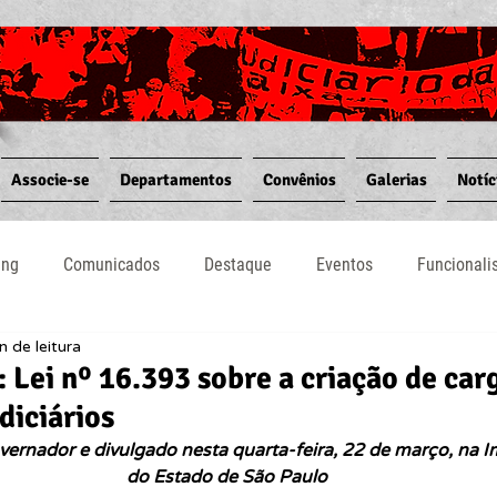
Associe-se
Departamentos
Convênios
Galerias
Notíc
ing
Comunicados
Destaque
Eventos
Funcional
n de leitura
Notícias
Convênios
Vídeos
Informativos
: Lei nº 16.393 sobre a criação de car
diciários
ernador e divulgado nesta quarta-feira, 22 de março, na Im
do Estado de São Paulo