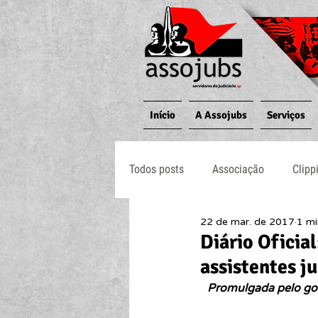
Início
A Assojubs
Serviços
Todos posts
Associação
Clipp
22 de mar. de 2017
1 mi
Jornal O Processo
Judiciário
Diário Oficial
assistentes ju
Promulgada pelo gov