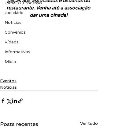
peças aos associados e usuários do 
Jornal O Processo
restaurante. Venha até a associação 
Judiciário
dar uma olhada!
Notícias
Convênios
Vídeos
Informativos
Midia
Eventos
Notícias
Posts recentes
Ver tudo