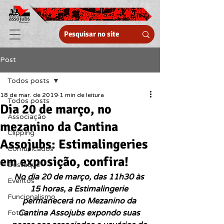
Post
Todos posts
18 de mar. de 2019
1 min de leitura
Todos posts
Dia 20 de março, no
Associação
mezanino da Cantina
Clipping
Assojubs: Estimalingeries
Comunicados
em exposição, confira!
Destaque
No dia 20 de março, das 11h30 às 
Eventos
15 horas, a Estimalingerie 
Funcionalismo
permanecerá no Mezanino da 
Cantina Assojubs expondo suas 
Fotos