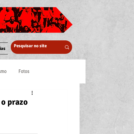
ias
ismo
Fotos
Midia
 o prazo