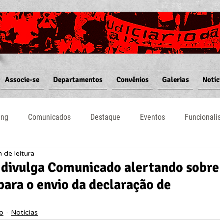
Associe-se
Departamentos
Convênios
Galerias
Notíc
ing
Comunicados
Destaque
Eventos
Funcional
 de leitura
Notícias
Convênios
Vídeos
Informativos
 divulga Comunicado alertando sobre
 para o envio da declaração de
io
Notícias