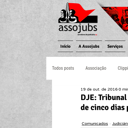
Início
A Assojubs
Serviços
Todos posts
Associação
Clipp
19 de out. de 2016
0 min
Jornal O Processo
Judiciário
DJE: Tribunal
de cinco dias
Comunicados
Judiciár