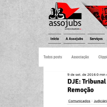
Início
A Assojubs
Serviços
Todos posts
Associação
Clipp
9 de set. de 2016
0 min 
Jornal O Processo
Judiciário
DJE: Tribunal
Remoção
Comunicados
Judiciár