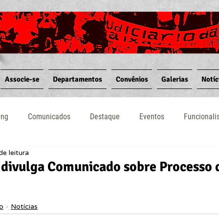
Associe-se
Departamentos
Convênios
Galerias
Notíc
ing
Comunicados
Destaque
Eventos
Funcional
de leitura
Notícias
Convênios
Vídeos
Informativos
 divulga Comunicado sobre Processo 
io
Notícias