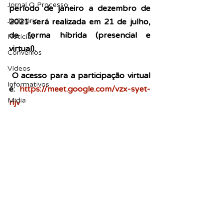
Jornal O Processo
período de janeiro a dezembro de 
Judiciário
2021 será realizada em 21 de julho, 
de forma híbrida (presencial e 
Notícias
virtual).
Convênios
Vídeos
 O acesso para a participação virtual 
Informativos
é: 
https://meet.google.com/vzx-syet-
Midia
njv