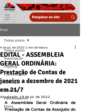
Post
Todos posts
4 de jul. de 2022
1 min de leitura
Todos posts
EDITAL - ASSEMBLEIA
Associação
GERAL ORDINÁRIA:
Clipping
Prestação de Contas de
Comunicados
janeiro a dezembro de 2021
Destaque
em 21/7
Eventos
Atualizado:
19 de jul. de 2022
Funcionalismo
A Assembleia Geral Ordinária de 
Fotos
Prestação de Contas da Assojubs do 