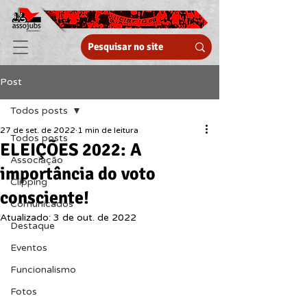
Post
Todos posts
27 de set. de 2022
1 min de leitura
Todos posts
ELEIÇÕES 2022: A
Associação
importância do voto
Clipping
consciente!
Comunicados
Atualizado:
3 de out. de 2022
Destaque
Eventos
Funcionalismo
Fotos