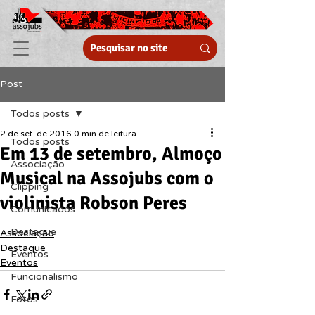
Post
Todos posts
2 de set. de 2016
0 min de leitura
Todos posts
Em 13 de setembro, Almoço
Associação
Musical na Assojubs com o
Clipping
violinista Robson Peres
Comunicados
Destaque
Associação
Destaque
Eventos
Eventos
Funcionalismo
Fotos