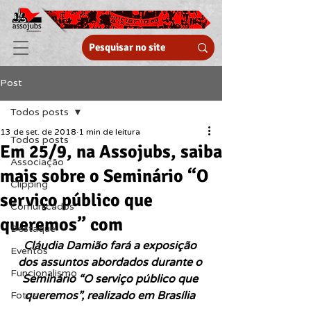
Post
Todos posts
13 de set. de 2018
1 min de leitura
Todos posts
Em 25/9, na Assojubs, saiba
Associação
mais sobre o Seminário “O
Clipping
serviço público que
Comunicados
queremos” com
Destaque
Cláudia Damião fará a exposição 
Eventos
dos assuntos abordados durante o 
Funcionalismo
Seminário “O serviço público que 
queremos”, realizado em Brasília 
Fotos