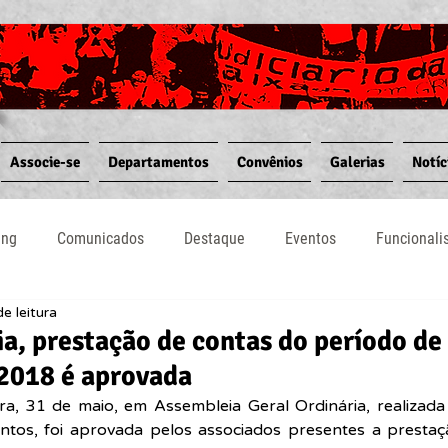
Associe-se
Departamentos
Convênios
Galerias
Notíc
ing
Comunicados
Destaque
Eventos
Funcional
e leitura
Notícias
Convênios
Vídeos
Informativos
, prestação de contas do período de 
2018 é aprovada
ra, 31 de maio, em Assembleia Geral Ordinária, realizada
tos, foi aprovada pelos associados presentes a prestaç