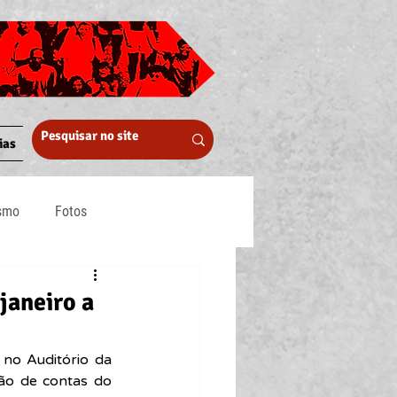
ias
ismo
Fotos
Midia
janeiro a
 no Auditório da 
ão de contas do 