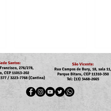
Sede Santos:
São Vicente:
Francisco, 276/278,
Rua Campos de Bury, 18, sala 11
o, CEP 11013-202
Parque Bitaru, CEP 11310-350
-2377 / 3223-7768 (Cantina)
Tel: (13) 3468-2665
Recomposição do auxílio-
Assoj
saúde: Implementação dos
coma
novos valores entra na folha
Ubat