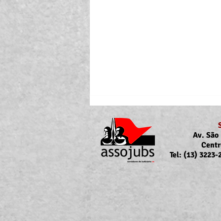
Av. São 
Centr
Tel: (13) 3223
Portaria Nº 10.855/2026
sobre a atualização da
concessão do auxílio-saúde