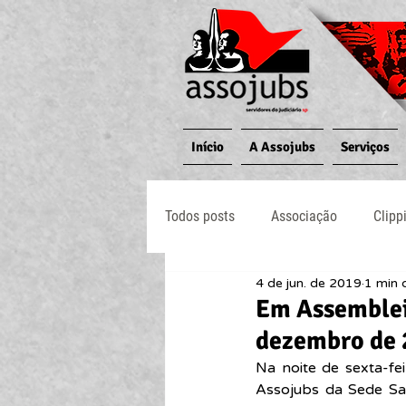
Início
A Assojubs
Serviços
Todos posts
Associação
Clipp
4 de jun. de 2019
1 min d
Jornal O Processo
Judiciário
Em Assembleia
dezembro de 
Na noite de sexta-fei
Assojubs da Sede San