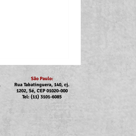
São Paulo:
,
Rua Tabatinguera, 140, cj.
1202, Sé, CEP 01020-000
Tel: (11) 3101-6085
ubs e Sintrajus nas
rcas de Registro, Iguape,
uba, Caraguatatuba e