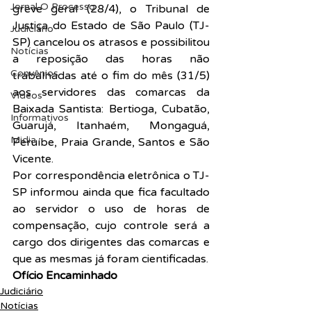
Jornal O Processo
greve geral (28/4), o Tribunal de 
Justiça do Estado de São Paulo (TJ-
Judiciário
SP) cancelou os atrasos e possibilitou 
Notícias
a reposição das horas não 
Convênios
trabalhadas até o fim do mês (31/5) 
aos servidores das comarcas da 
Vídeos
Baixada Santista: Bertioga, Cubatão, 
Informativos
Guarujá, Itanhaém, Mongaguá, 
Midia
Peruíbe, Praia Grande, Santos e São 
Vicente.
Por correspondência eletrônica o TJ-
SP informou ainda que fica facultado 
ao servidor o uso de horas de 
compensação, cujo controle será a 
cargo dos dirigentes das comarcas e 
que as mesmas já foram cientificadas.
Ofício Encaminhado
Judiciário
Notícias