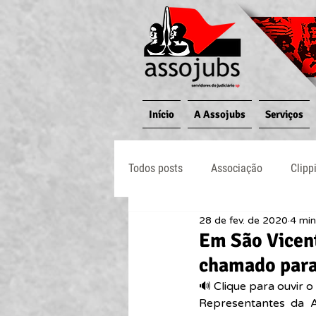
Início
A Assojubs
Serviços
Todos posts
Associação
Clipp
28 de fev. de 2020
4 min
Jornal O Processo
Judiciário
Em São Vicent
chamado para 
🔊 Clique para ouvir o 
Representantes da A