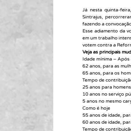
Já nesta quinta-feir
Sintrajus, percorre
fazendo a convocação
Esse adiamento da vo
em um trabalho intens
votem contra a Reform
Veja as principais m
Idade mínima – Após 
62 anos, para as mul
65 anos, para os ho
Tempo de contribuiçã
25 anos para homens
10 anos no serviço pú
5 anos no mesmo carg
Como é hoje
55 anos de idade, par
60 anos de idade, pa
Tempo de contribuiçã