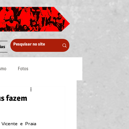
ias
ismo
Fotos
Midia
us fazem
icente e Praia 