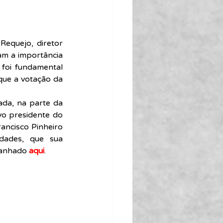
equejo, diretor 
am a importância 
foi fundamental 
ue a votação da 
ada, na parte da 
o presidente do 
ncisco Pinheiro 
dades, que sua 
panhado 
aqui
.