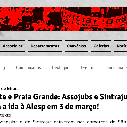
Associe-se
Departamentos
Convênios
Galerias
Notíc
ing
Comunicados
Destaque
Eventos
Funcional
 de leitura
Notícias
Convênios
Vídeos
Informativos
e e Praia Grande: Assojubs e Sintraj
a ida à Alesp em 3 de março!
texto  
ssojubs e do Sintrajus estiveram nas comarcas de São V