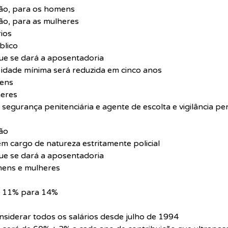
ção, para os homens
ão, para as mulheres
ios
blico
ue se dará a aposentadoria
 idade mínima será reduzida em cinco anos
mens
heres
de segurança penitenciária e agente de escolta e vigilância pe
ção
em cargo de natureza estritamente policial
ue se dará a aposentadoria
mens e mulheres
de 11% para 14%
onsiderar todos os salários desde julho de 1994