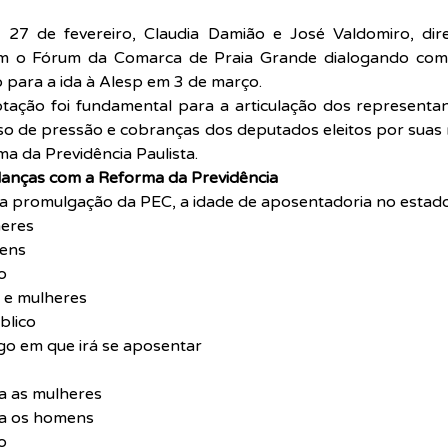
a, 27 de fevereiro, Claudia Damião e José Valdomiro, dir
ram o Fórum da Comarca de Praia Grande dialogando com 
 para a ida à Alesp em 3 de março.
tação foi fundamental para a articulação dos representant
o de pressão e cobranças dos deputados eleitos por suas 
a da Previdência Paulista.
udanças com a Reforma da Previdência
a promulgação da PEC, a idade de aposentadoria no estad
heres
mens
o
 e mulheres
blico
o em que irá se aposentar
a as mulheres
ra os homens
o