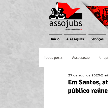
Início
A Assojubs
Serviços
Todos posts
Associação
Clipp
27 de ago. de 2020
2 mi
Jornal O Processo
Judiciário
Em Santos, at
público reúne