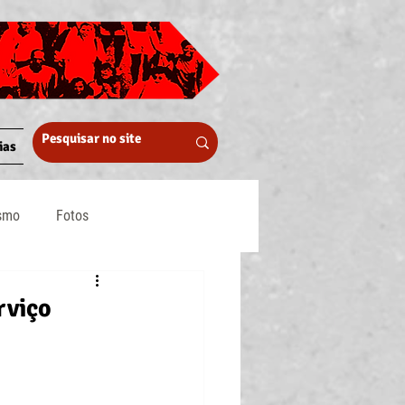
ias
ismo
Fotos
Midia
rviço