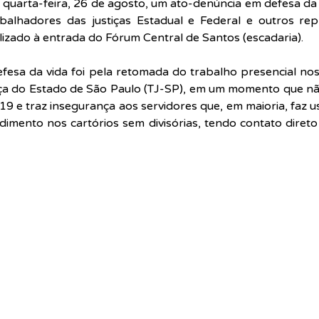
 quarta-feira, 26 de agosto, um ato-denúncia em defesa da v
abalhadores das justiças Estadual e Federal e outros rep
alizado à entrada do Fórum Central de Santos (escadaria).
esa da vida foi pela retomada do trabalho presencial nos
iça do Estado de São Paulo (TJ-SP), em um momento que nã
9 e traz insegurança aos servidores que, em maioria, faz u
dimento nos cartórios sem divisórias, tendo contato direto