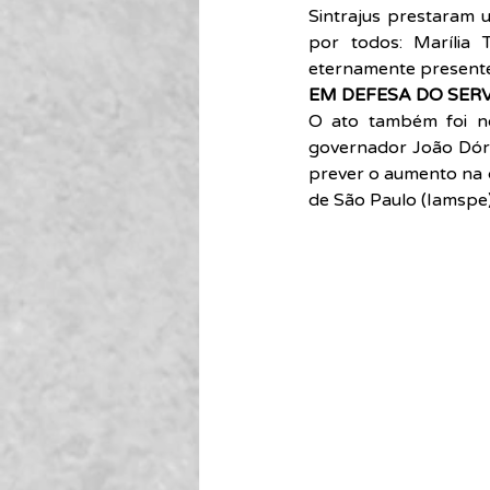
Sintrajus prestaram
por todos: Marília T
eternamente present
EM DEFESA DO SER
O ato também foi no
governador João Dória
prever o aumento na c
de São Paulo (Iamspe