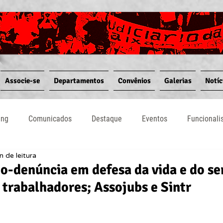
Associe-se
Departamentos
Convênios
Galerias
Notíc
ing
Comunicados
Destaque
Eventos
Funcional
n de leitura
Notícias
Convênios
Vídeos
Informativos
o-denúncia em defesa da vida e do se
 trabalhadores; Assojubs e Sintr