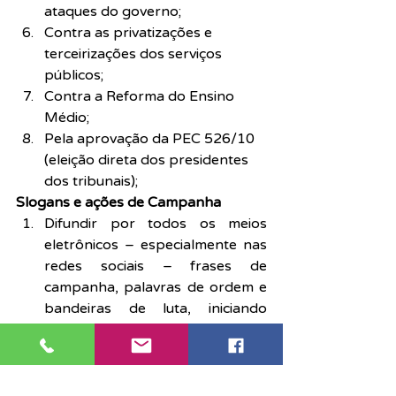
ataques do governo;
Contra as privatizações e 
terceirizações dos serviços 
públicos;
Contra a Reforma do Ensino 
Médio;
Pela aprovação da PEC 526/10 
(eleição direta dos presidentes 
dos tribunais);
Slogans e ações de Campanha
Difundir por todos os meios 
eletrônicos – especialmente nas 
redes sociais – frases de 
campanha, palavras de ordem e 
bandeiras de luta, iniciando 
sempre com hashtag + 
somosTJSP (#somosTJSP), 
conforme exemplos que seguem:
#somosTJSP
 pelo cumprimento 