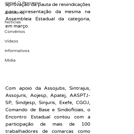
Jornal O Processo
aprovação da pauta de reivindicações 
para apresentação da mesma na 
Judiciário
Assembleia Estadual da categoria, 
Notícias
em março.
Convênios
Vídeos
Informativos
Midia
Com apoio da Assojubs, Sintrajus, 
Assojuris, Aojesp, Apatej, AASPTJ-
SP, Sindjesp, Sinjuris, Exefe, CGOJ, 
Comando de Base e Sindioficiais, o 
Encontro Estadual contou com a 
participação de mais de 100 
trabalhadores de comarcas como 