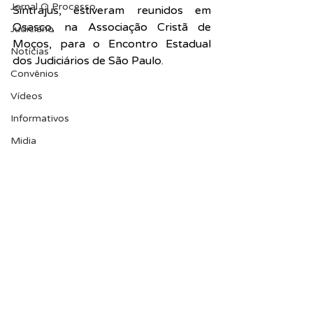
Jornal O Processo
Sintrajus, estiveram reunidos em 
Osasco, na Associação Cristã de 
Judiciário
Moços, para o Encontro Estadual 
Notícias
dos Judiciários de São Paulo.
Convênios
Vídeos
Informativos
Midia