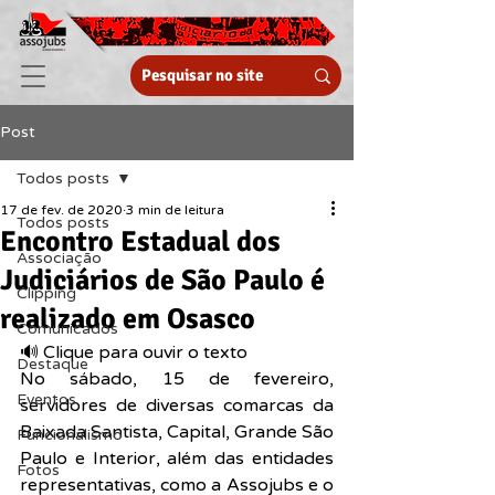
Post
Todos posts
17 de fev. de 2020
3 min de leitura
Todos posts
Encontro Estadual dos
Associação
Judiciários de São Paulo é
Clipping
realizado em Osasco
Comunicados
🔊 Clique para ouvir o texto  
Destaque
No sábado, 15 de fevereiro, 
Eventos
servidores de diversas comarcas da 
Baixada Santista, Capital, Grande São 
Funcionalismo
Paulo e Interior, além das entidades 
Fotos
representativas, como a Assojubs e o 