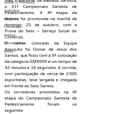
mais tradicional da Baixada Santista, 
Jornal O Processo
o 31º Campeonato Santista de 
Judiciário
Pedestrianismo. A 4ª etapa da 
disputa foi promovida na manhã de 
Notícias
domingo, 23 de outubro, com a 
Convênios
Prova do Sesc – Serviço Social do 
Vídeos
Comércio.
O melhor colocado da Equipe 
Informativos
Assojubs foi Osmar de Jesus dos 
Midia
Santos, que ficou com a 5ª colocação 
da categoria GM5559 e um tempo de 
42 minutos e 16 segundos. A corrida, 
com participação de cerca de 2.500 
esportistas, teve largada e chegada 
em frente ao Sesc Santos.
Os corredores envolvidos na 4ª 
etapa do Campeonato Santista de 
Pedestrianismo foram os 
seguintes:
AtletaColocaçãoCategoriaT