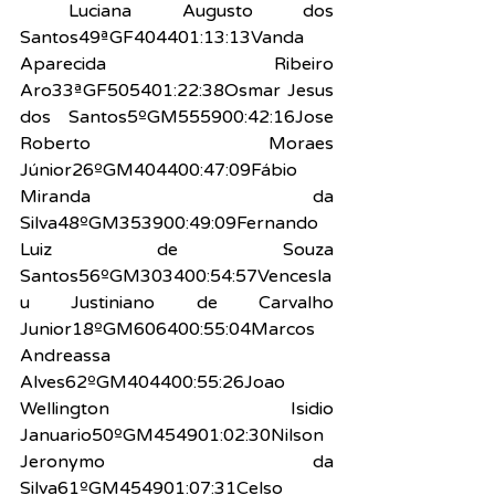
empo
Luciana Augusto dos 
Santos49ªGF404401:13:13Vanda 
Aparecida Ribeiro 
Aro33ªGF505401:22:38Osmar Jesus 
dos Santos5ºGM555900:42:16Jose 
Roberto Moraes 
Júnior26ºGM404400:47:09Fábio 
Miranda da 
Silva48ºGM353900:49:09Fernando 
Luiz de Souza 
Santos56ºGM303400:54:57Vencesla
u Justiniano de Carvalho 
Junior18ºGM606400:55:04Marcos 
Andreassa 
Alves62ºGM404400:55:26Joao 
Wellington Isidio 
Januario50ºGM454901:02:30Nilson 
Jeronymo da 
Silva61ºGM454901:07:31Celso 