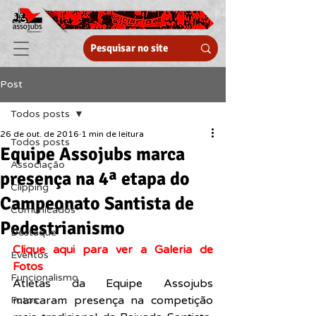
Post
Todos posts
26 de out. de 2016
1 min de leitura
Todos posts
Equipe Assojubs marca
Associação
presença na 4ª etapa do
Clipping
Campeonato Santista de
Comunicados
Pedestrianismo
Destaque
Clique aqui para ver a Galeria de 
Eventos
Fotos
Funcionalismo
Atletas da Equipe Assojubs 
marcaram presença na competição 
Fotos