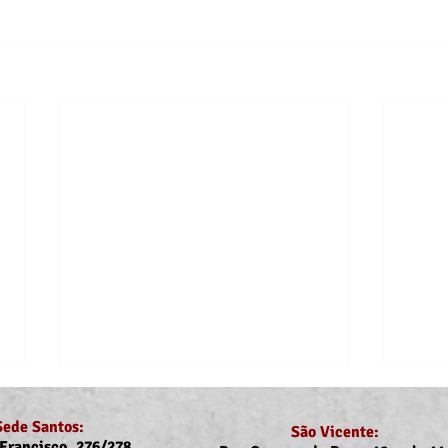
Sede Santos:
São Vicente:
Francisco, 276/278,