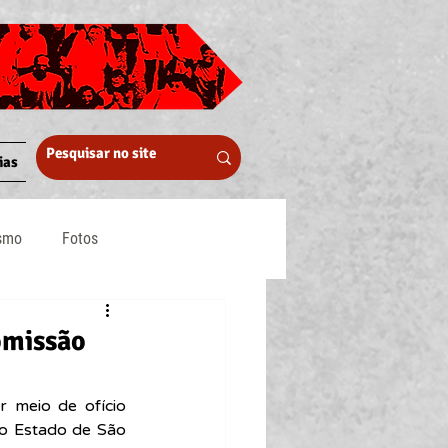
ias
ismo
Fotos
Midia
Comissão
r meio de ofício 
o Estado de São 