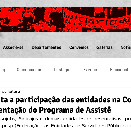
Associe-se
Departamentos
Convênios
Galerias
Notíc
ing
Comunicados
Destaque
Eventos
Funcional
 de leitura
Notícias
Convênios
Vídeos
Informativos
ita a participação das entidades na 
entação do Programa de Assistê
ssojubs, Sintrajus e demais entidades representativas, po
pesp (Federação das Entidades de Servidores Públicos d