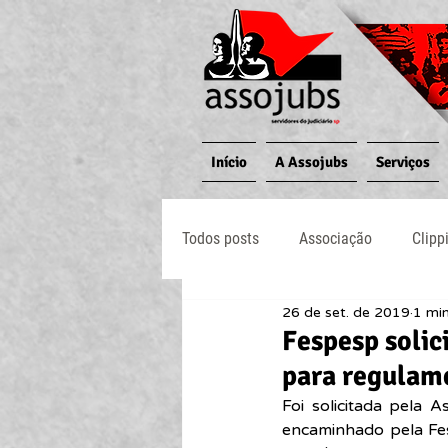
Início
A Assojubs
Serviços
Todos posts
Associação
Clipp
26 de set. de 2019
1 min
Jornal O Processo
Judiciário
Fespesp solic
para regulam
Foi solicitada pela A
encaminhado pela Fes