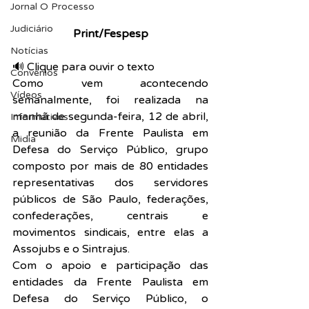
Jornal O Processo
Judiciário
Print/Fespesp
Notícias
🔊 Clique para ouvir o texto  
Convênios
Como vem acontecendo 
Vídeos
semanalmente, foi realizada na 
manhã de segunda-feira, 12 de abril, 
Informativos
a reunião da Frente Paulista em 
Midia
Defesa do Serviço Público, grupo 
composto por mais de 80 entidades 
representativas dos servidores 
públicos de São Paulo, federações, 
confederações, centrais e 
movimentos sindicais, entre elas a 
Assojubs e o Sintrajus.
Com o apoio e participação das 
entidades da Frente Paulista em 
Defesa do Serviço Público, o 