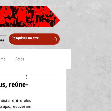
ias
ismo
Fotos
Midia
us, reúne-
ista, entre eles 
ajus, estiveram 