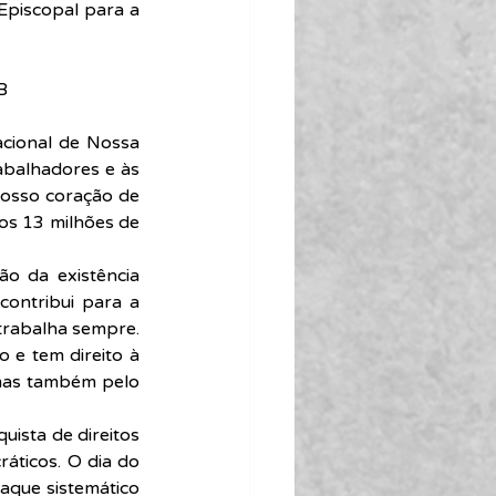
Episcopal para a 
B
cional de Nossa 
balhadores e às 
nosso coração de 
os 13 milhões de 
o da existência 
ontribui para a 
trabalha sempre. 
 e tem direito à 
mas também pelo 
ista de direitos 
ticos. O dia do 
aque sistemático 