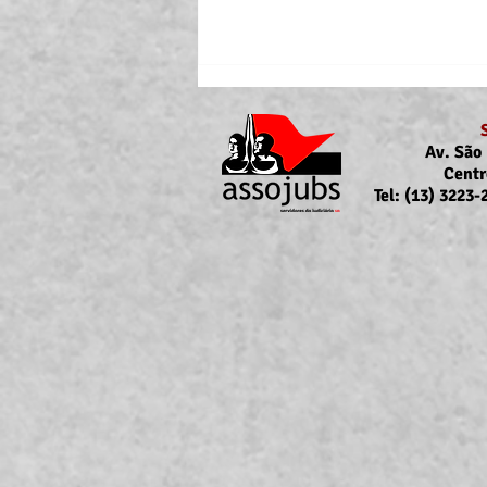
Av. São 
Centr
Tel: (13) 3223
Portaria Nº 10.855/2026
sobre a atualização da
concessão do auxílio-saúde
para servidores/as ativos/as e
inativos/as