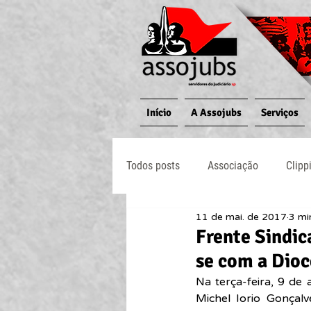
Início
A Assojubs
Serviços
Todos posts
Associação
Clipp
11 de mai. de 2017
3 mi
Jornal O Processo
Judiciário
Frente Sindic
se com a Dioc
Na terça-feira, 9 de 
Michel Iorio Gonçalv