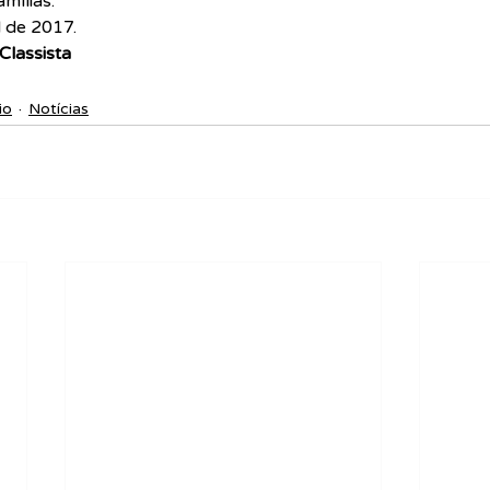
mílias.
l de 2017.
 Classista
io
Notícias