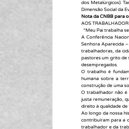
dos Metalúrgicos). Ta
Dimensão Social da Ev
Nota da CNBB para o
AOS TRABALHADORE
  “Meu Pai trabalha 
A Conferência Nacion
Senhora Aparecida – 
trabalhadoras, da cid
pastores um grito de 
desempregados.
O trabalho é fundame
humana sobre a terra
construção de uma soc
O trabalhador não é m
justa remuneração, q
direito à qualidade de 
Ao longo da nossa his
contribuíram para a 
trabalhador e da trab