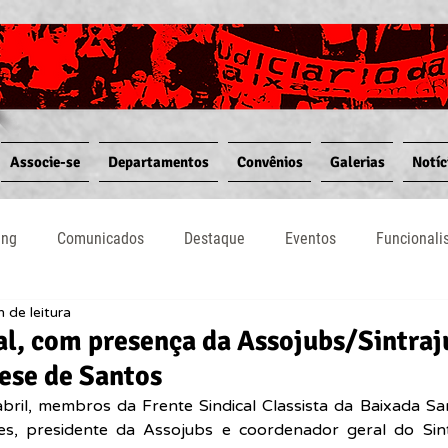
Associe-se
Departamentos
Convênios
Galerias
Notíc
ing
Comunicados
Destaque
Eventos
Funcional
n de leitura
Notícias
Convênios
Vídeos
Informativos
al, com presença da Assojubs/Sintraj
ese de Santos
abril, membros da Frente Sindical Classista da Baixada Sant
es, presidente da Assojubs e coordenador geral do Sintr