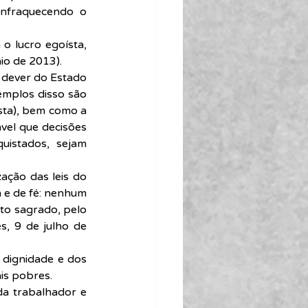
enfraquecendo o 
o lucro egoísta, 
aio de 2013).
 dever do Estado 
emplos disso são 
sta), bem como a 
vel que decisões 
istados, sejam 
ação das leis do 
 e de fé: nenhum 
to sagrado, pelo 
, 9 de julho de 
dignidade e dos 
is pobres.