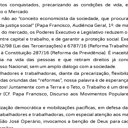
itos conquistados, precarizando as condições de vida, 
do o Mercado.
 não ao “conceito economicista da sociedade, que procura 
 justiça social” (Papa Francisco, Audiência Geral, 1º. de m
 do mercado, os Poderes Executivo e Legislativo reduzem o
ntre capital e trabalho, e de garantir a proteção social. Ex
02/98 (Lei das Terceirizações) e 6787/16 (Reforma Trabalhi
Constituição 287/16 (Reforma da Previdência). É inaceitá
ia na vida das pessoas e que retiram direitos já conqu
so Nacional, sem um amplo diálogo com a sociedade.
lhadores e trabalhadoras, diante da precarização, flexibiliz
das oriundas das “reformas”, nossa palavra é de esperança
tos! Juntamente com a Terra e o Teto, o Trabalho é um direi
ar (Cf. Papa Francisco, Discurso aos Movimentos Populares
zação democrática e mobilizações pacíficas, em defesa da 
trabalhadores e trabalhadoras, com especial atenção aos ma