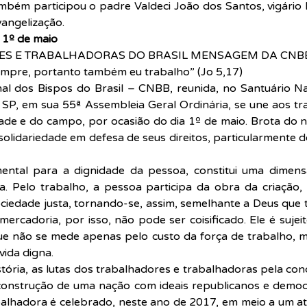
mbém participou o padre Valdeci João dos Santos, vigário 
angelização.
 1º de maio
S E TRABALHADORAS DO BRASIL MENSAGEM DA CNB
sempre, portanto também eu trabalho” (Jo 5,17)
al dos Bispos do Brasil – CNBB, reunida, no Santuário Na
SP, em sua 55ª Assembleia Geral Ordinária, se une aos tra
ade e do campo, por ocasião do dia 1º de maio. Brota do 
solidariedade em defesa de seus direitos, particularmente d
ntal para a dignidade da pessoa, constitui uma dimensã
. Pelo trabalho, a pessoa participa da obra da criação, c
iedade justa, tornando-se, assim, semelhante a Deus que 
ercadoria, por isso, não pode ser coisificado. Ele é sujeito
ue não se mede apenas pelo custo da força de trabalho, 
vida digna.
tória, as lutas dos trabalhadores e trabalhadoras pela conqu
construção de uma nação com ideais republicanos e democrá
alhadora é celebrado, neste ano de 2017, em meio a um at