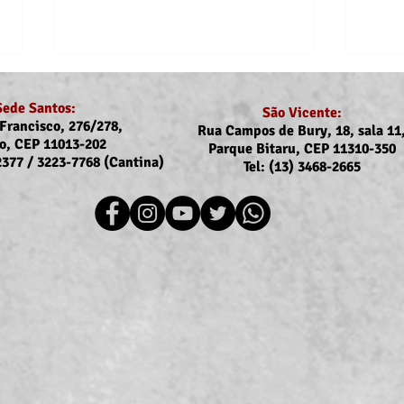
Sede Santos:
São Vicente:
Francisco, 276/278,
Rua Campos de Bury, 18, sala 11
o, CEP 11013-202
Parque Bitaru, CEP 11310-350
-2377 / 3223-7768 (Cantina)
Tel: (13) 3468-2665
Recomposição do auxílio-
Comu
saúde: Implementação dos
Reaj
novos valores entra na folha
agos
de julho (pagamento em
agosto)