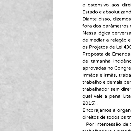
e ostensivo aos dire
Estado e absolutizan
Diante disso, dizemos
fora dos parâmetros da
Nessa lógica perversa
de mediar a relação e
os Projetos de Lei 43
Proposta de Emenda à 
de tamanha incidênc
aprovadas no Congres
Irmãos e irmãs, traba
trabalho e demais per
trabalhador sem direi
qual vale a pena lut
2015).
Encorajamos a organi
direitos de todos os 
  Por intercessão de São José Operário, invocamos a benção de Deus para cada trabalhador e 