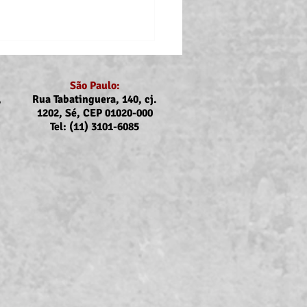
São Paulo:
,
Rua Tabatinguera, 140, cj.
1202, Sé, CEP 01020-000
Tel: (11) 3101-6085
nicado Assojubs:
uste Unimed Odonto em
to (2026)