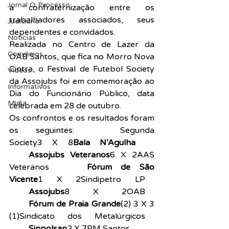
Jornal O Processo
a confraternização entre os 
trabalhadores associados, seus 
Judiciário
dependentes e convidados.
Notícias
Realizada no Centro de Lazer da 
Convênios
OAB Santos, que fica no Morro Nova 
Cintra, o Festival de Futebol Society 
Vídeos
da Assojubs foi em comemoração ao 
Informativos
Dia do Funcionário Público, data 
Midia
celebrada em 28 de outubro.
Os confrontos e os resultados foram 
os seguintes:
1º Jogo
Segunda 
Society3 X 8
Bala N’Agulha 
2º 
Jogo
Assojubs Veteranos
6 X 2AAS 
Veteranos
3º Jogo
Fórum de São 
Vicente
1 X 2Sindipetro LP
4º 
Jogo
Assojubs
8 X 2OAB
5º 
Jogo
Fórum de Praia Grande
(2) 3 X 3 
(1)Sindicato dos Metalúrgicos
6º 
Jogo
Sinpolsan
2 X 7PM Santos