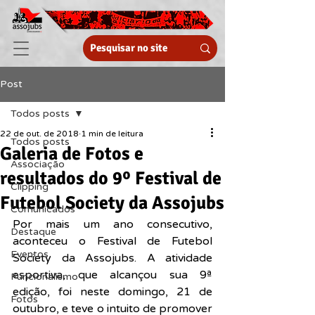
Post
Todos posts
22 de out. de 2018
1 min de leitura
Todos posts
Galeria de Fotos e
Associação
resultados do 9º Festival de
Clipping
Futebol Society da Assojubs
Comunicados
Por mais um ano consecutivo, 
Destaque
aconteceu o Festival de Futebol 
Eventos
Society da Assojubs. A atividade 
esportiva, que alcançou sua 9ª 
Funcionalismo
edição, foi neste domingo, 21 de 
Fotos
outubro, e teve o intuito de promover 