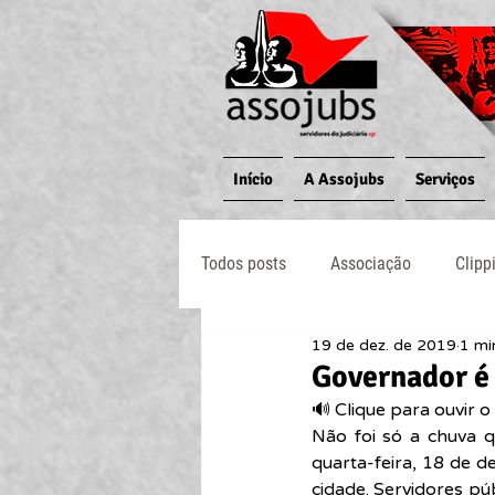
Início
A Assojubs
Serviços
Todos posts
Associação
Clipp
19 de dez. de 2019
1 mi
Jornal O Processo
Judiciário
Governador é
🔊 Clique para ouvir o 
Não foi só a chuva q
quarta-feira, 18 de 
cidade. Servidores púb