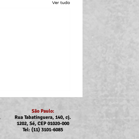
Ver tudo
São Paulo:
,
Rua Tabatinguera, 140, cj.
1202, Sé, CEP 01020-000
Tel: (11) 3101-6085