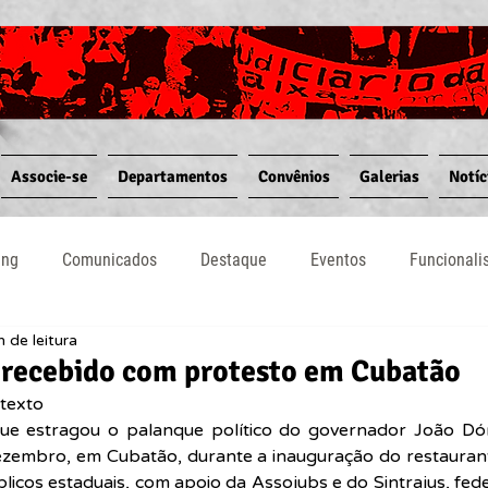
Associe-se
Departamentos
Convênios
Galerias
Notíc
ing
Comunicados
Destaque
Eventos
Funcional
n de leitura
Notícias
Convênios
Vídeos
Informativos
 recebido com protesto em Cubatão
texto  
ue estragou o palanque político do governador João Dór
dezembro, em Cubatão, durante a inauguração do restauran
licos estaduais, com apoio da Assojubs e do Sintrajus, feder