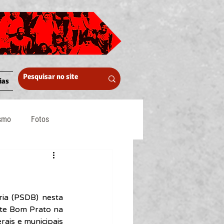
ias
ismo
Fotos
Midia
ia (PSDB) nesta 
te Bom Prato na 
ais e municipais 