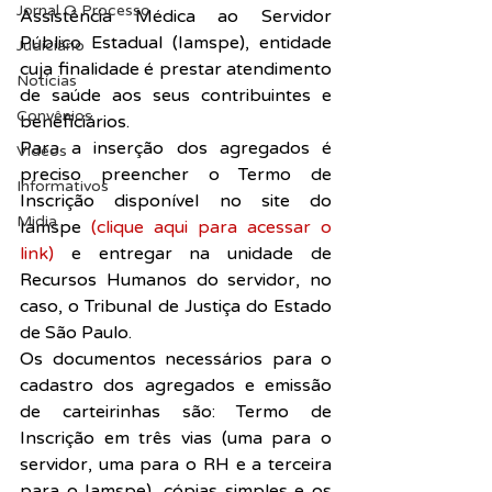
Jornal O Processo
Assistência Médica ao Servidor 
Público Estadual (Iamspe), entidade 
Judiciário
cuja finalidade é prestar atendimento 
Notícias
de saúde aos seus contribuintes e 
Convênios
beneficiários.
Para a inserção dos agregados é 
Vídeos
preciso preencher o Termo de 
Informativos
Inscrição disponível no site do 
Midia
Iamspe 
(clique aqui para acessar o 
link)
 e entregar na unidade de 
Recursos Humanos do servidor, no 
caso, o Tribunal de Justiça do Estado 
de São Paulo.
Os documentos necessários para o 
cadastro dos agregados e emissão 
de carteirinhas são: Termo de 
Inscrição em três vias (uma para o 
servidor, uma para o RH e a terceira 
para o Iamspe), cópias simples e os 