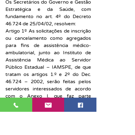
Os Secretários do Governo e Gestão 
Estratégica e da Saúde, com 
fundamento no art. 4º do Decreto 
46.724 de 25/04/02, resolvem:
Artigo 1º As solicitações de inscrição 
ou cancelamento como agregados 
para fins de assistência médico-
ambulatorial, junto ao Instituto de 
Assistência Médica ao Servidor 
Público Estadual – IAMSPE, de que 
tratam os artigos 1.º e 2º do Dec. 
46.724 – 2002, serão feitas pelos 
servidores interessados de acordo 
com o Anexo I, que faz parte 
integrante desta resolução conjunta.
2º Os Órgãos Setoriais ou 
Subsetoriais de Recursos Humanos e 
as Divisões Seccionais de Despesa de 
Pessoal, do Departamento de 