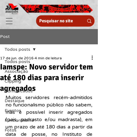
Post
Todos posts
17 de jun. de 2016
4 min de leitura
Todos posts
Iamspe: Novo servidor tem
Associação
até 180 dias para inserir
Clipping
agregados
Comunicados
Muitos servidores recém-admitidos 
Destaque
no funcionalismo público não sabem, 
Eventos
mas é possível inserir agregados 
(pais, padrasto e/ou madrasta), em 
Funcionalismo
um prazo de até 180 dias a partir da 
Fotos
data de posse, no Instituto de 