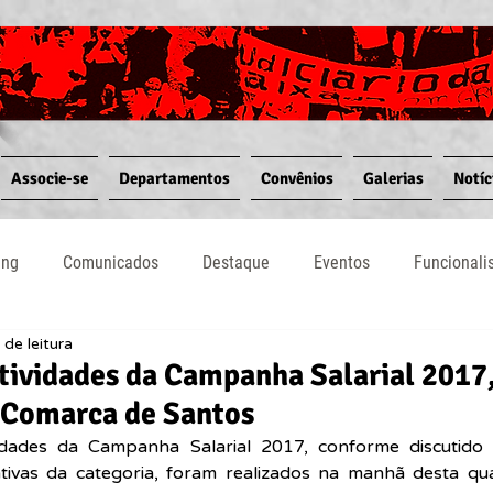
Associe-se
Departamentos
Convênios
Galerias
Notíc
ing
Comunicados
Destaque
Eventos
Funcional
 de leitura
Notícias
Convênios
Vídeos
Informativos
atividades da Campanha Salarial 2017,
a Comarca de Santos
vidades da Campanha Salarial 2017, conforme discutido 
tivas da categoria, foram realizados na manhã desta quar