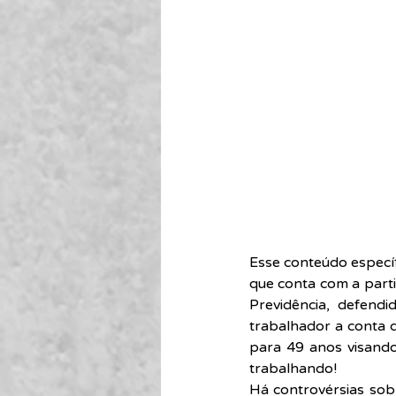
Esse conteúdo específi
que conta com a parti
Previdência, defend
trabalhador a conta d
para 49 anos visando 
trabalhando!
Há controvérsias sob