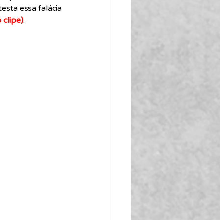
esta essa falácia 
 clipe)
.