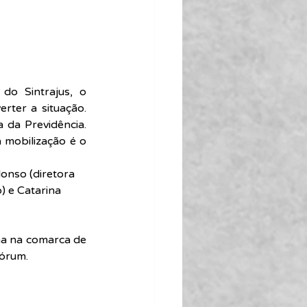
o Sintrajus, o 
rter a situação. 
da Previdência. 
 mobilização é o 
lonso (diretora 
) e Catarina 
a na comarca de 
Fórum.