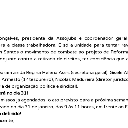
onçalves, presidente da Assojubs e coordenador geral d
a a classe trabalhadora. E só a unidade para tentar reve
m Santos o movimento de combate ao projeto de Reforma 
njunto contra a retirada de direitos, ter consciência que a
aram ainda Regina Helena Assis (secretária geral), Gisele A
 Armesto (1º tesoureiro), Nicolas Madureira (diretor jurídico
a de organização política e sindical).
rá no dia 31!
missos já agendados, o ato previsto para a próxima seman
zado no dia 31 de janeiro, das 9 às 11 horas, em frente ao 
 definido!
icente;