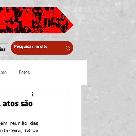
ias
ismo
Fotos
Midia
 atos são
em reunião das 
ta-feira, 18 de 