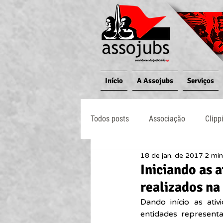
Início
A Assojubs
Serviços
Todos posts
Associação
Clipp
18 de jan. de 2017
2 min
Jornal O Processo
Judiciário
Iniciando as 
realizados n
Dando início as ati
entidades representa