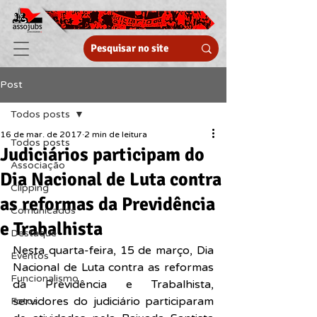
Post
Todos posts
16 de mar. de 2017
2 min de leitura
Todos posts
Judiciários participam do
Associação
Dia Nacional de Luta contra
Clipping
as reformas da Previdência
Comunicados
e Trabalhista
Destaque
Nesta quarta-feira, 15 de março, Dia 
Eventos
Nacional de Luta contra as reformas 
Funcionalismo
da Previdência e Trabalhista, 
servidores do judiciário participaram 
Fotos