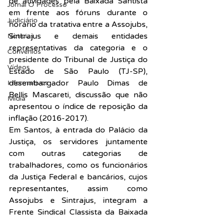
de atividades pela Baixada Santista 
Jornal O Processo
em frente aos fóruns durante o 
Judiciário
horário da tratativa entre a Assojubs, 
Sintrajus e demais entidades 
Notícias
representativas da categoria e o 
Convênios
presidente do Tribunal de Justiça do 
Vídeos
Estado de São Paulo (TJ-SP), 
desembargador Paulo Dimas de 
Informativos
Bellis Mascareti, discussão que não 
Midia
apresentou o índice de reposição da 
inflação (2016-2017).
Em Santos, à entrada do Palácio da 
Justiça, os servidores juntamente 
com outras categorias de 
trabalhadores, como os funcionários 
da Justiça Federal e bancários, cujos 
representantes, assim como 
Assojubs e Sintrajus, integram a 
Frente Sindical Classista da Baixada 