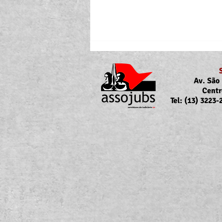
Av. São 
Centr
Tel: (13) 3223
Portaria Nº 10.855/2026
sobre a atualização da
concessão do auxílio-saúde
para servidores/as ativos/as e
inativos/as