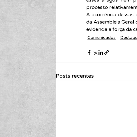
esses artigos nem p
processo relativamen
A ocorrência dessas 
da Assembleia Geral d
evidencia a força da c
Comunicados
Destaq
Posts recentes