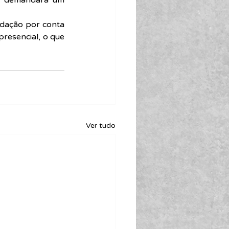
s demandará um 
dação por conta 
resencial, o que 
Ver tudo