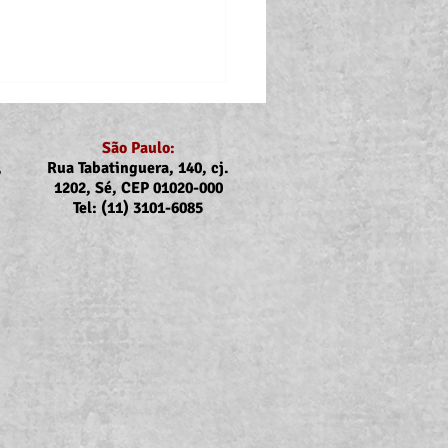
São Paulo:
,
Rua Tabatinguera, 140, cj.
1202, Sé, CEP 01020-000
Tel: (11) 3101-6085
p: Atualização do valor
uxílios Creche-Escola e a
 com deficiência