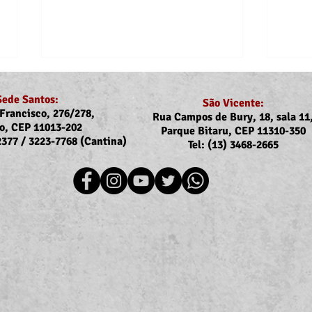
Sede Santos:
São Vicente:
Francisco, 276/278,
Rua Campos de Bury, 18, sala 11
o, CEP 11013-202
Parque Bitaru, CEP 11310-350
-2377 / 3223-7768 (Cantina)
Tel: (13) 3468-2665
Recomposição do auxílio-
Dejes
saúde: Implementação dos
dos a
novos valores entra na folha
filho
de julho (pagamento em
agosto)