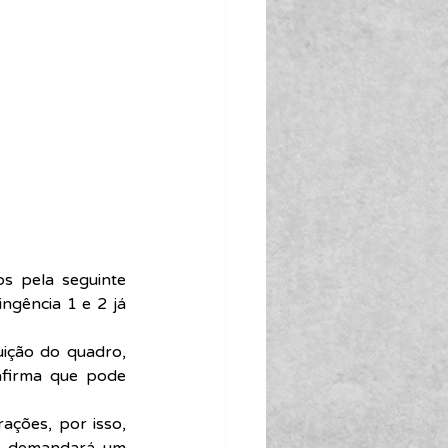
s pela seguinte 
gência 1 e 2 já 
ição do quadro, 
afirma que pode 
ções, por isso, 