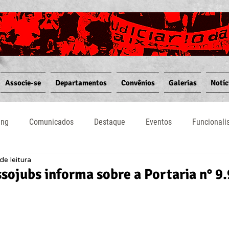
Associe-se
Departamentos
Convênios
Galerias
Notíc
ing
Comunicados
Destaque
Eventos
Funcional
de leitura
Notícias
Convênios
Vídeos
Informativos
ssojubs informa sobre a Portaria n° 9