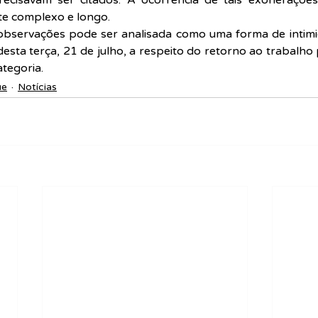
recisavam ser citados. A ocorrência de tais exoneraçõe
te complexo e longo.
observações pode ser analisada como uma forma de intimi
esta terça, 21 de julho, a respeito do retorno ao trabalho p
ategoria.
ue
Notícias