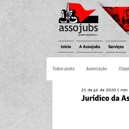
Início
A Assojubs
Serviços
Todos posts
Associação
Clipp
21 de jul. de 2020
1 min 
Jornal O Processo
Judiciário
Jurídico da A