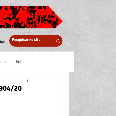
ias
ismo
Fotos
Midia
.904/20