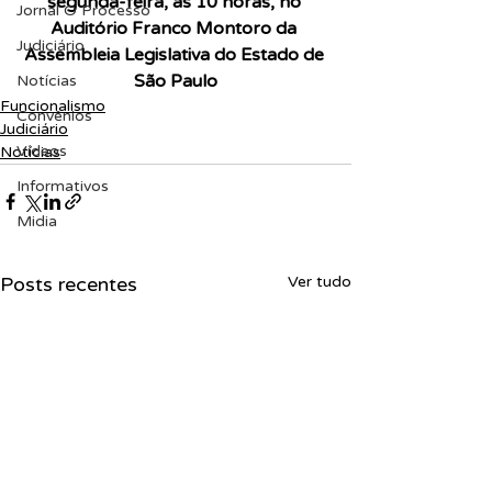
segunda-feira, às 10 horas, no 
Jornal O Processo
Auditório Franco Montoro da 
Judiciário
Assembleia Legislativa do Estado de 
São Paulo
Notícias
Funcionalismo
Convênios
Judiciário
Vídeos
Notícias
Informativos
Midia
Posts recentes
Ver tudo