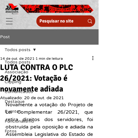
Post
Todos posts
14 de out. de 2021
1 min de leitura
Todos posts
LUTA CONTRA O PLC
Associação
26/2021: Votação é
Clipping
novamente adiada
Comunicados
Atualizado:
20 de out. de 2021
Destaque
Novamente a votação do Projeto de 
Eventos
Lei Complementar 26/2021, que 
retira direitos dos servidores, foi 
Funcionalismo
obstruída pela oposição e adiada na 
Fotos
Assembleia Legislativa do Estado de 