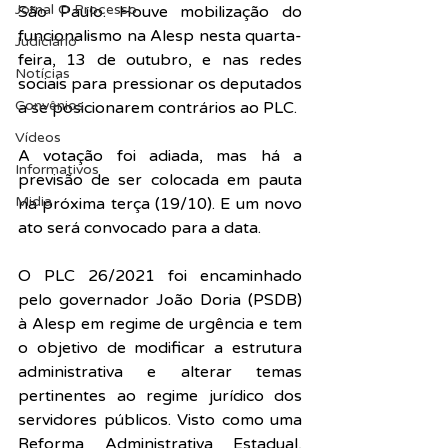
Jornal O Processo
São Paulo. Houve mobilização do 
funcionalismo na Alesp nesta quarta-
Judiciário
feira, 13 de outubro, e nas redes 
Notícias
sociais 
para pressionar os deputados 
Convênios
a se posicionarem contrários ao 
PLC.
Vídeos
A votação foi adiada, mas há a 
Informativos
previsão de 
ser colocada em pauta 
Midia
na próxima terça (19/10). E 
um novo 
ato será convocado para a data.
O PLC 26/2021 foi encaminhado 
pelo governador João Doria (PSDB) 
à Alesp em regime de urgência e tem 
o objetivo de modificar a estrutura 
administrativa e alterar temas 
pertinentes ao regime jurídico dos 
servidores públicos. Visto como uma 
Reforma Administrativa Estadual, 