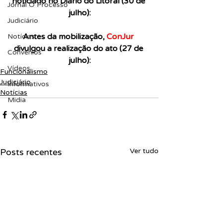
noticiado no Diário do Litoral (30 de 
Jornal O Processo
julho):
Judiciário
Antes da mobilização, 
ConJur
Notícias
divulgou a realização do ato (27 de 
Convênios
julho):
Vídeos
Funcionalismo
Judiciário
Informativos
Notícias
Midia
Posts recentes
Ver tudo