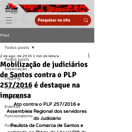
Post
Todos posts
2 de ago. de 2016
1 min de leitura
Todos posts
Mobilização de judiciários
Associação
de Santos contra o PLP
Clipping
257/2016 é destaque na
Comunicados
imprensa
Destaque
Ato contra o PLP 257/2016 e 
Eventos
Assembleia Regional dos servidores 
Funcionalismo
do Judiciário
Paulista da Comarca de Santos e 
Fotos