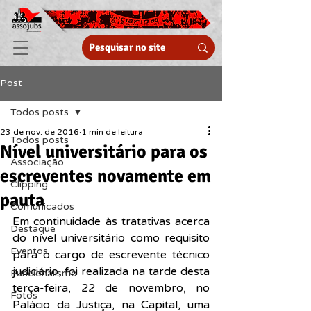
Post
Todos posts
23 de nov. de 2016
1 min de leitura
Todos posts
Nível universitário para os
Associação
escreventes novamente em
Clipping
pauta
Comunicados
Em continuidade às tratativas acerca 
Destaque
do nível universitário como requisito 
Eventos
para o cargo de escrevente técnico 
judiciário, foi realizada na tarde desta 
Funcionalismo
terça-feira, 22 de novembro, no 
Fotos
Palácio da Justiça, na Capital, uma 