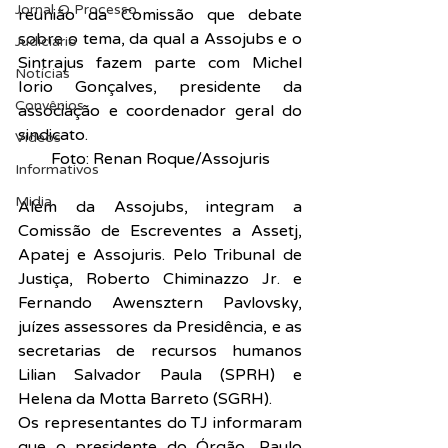
Jornal O Processo
reunião da Comissão que debate 
sobre o tema, da qual a Assojubs e o 
Judiciário
Sintrajus fazem parte com Michel 
Notícias
Iorio Gonçalves, presidente da 
Convênios
associação e coordenador geral do 
sindicato.
Vídeos
Foto: Renan Roque/Assojuris
Informativos
Midia
Além da Assojubs, integram a 
Comissão de Escreventes a Assetj, 
Apatej e Assojuris. Pelo Tribunal de 
Justiça, Roberto Chiminazzo Jr. e 
Fernando Awensztern Pavlovsky, 
juízes assessores da Presidência, e as 
secretarias de recursos humanos 
Lilian Salvador Paula (SPRH) e 
Helena da Motta Barreto (SGRH).
Os representantes do TJ informaram 
que o presidente do Órgão, Paulo 