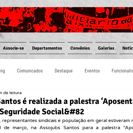
Associe-se
Departamentos
Convênios
Galerias
Notíc
ing
Comunicados
Destaque
Eventos
Funcional
n de leitura
Notícias
Convênios
Vídeos
Informativos
antos é realizada a palestra ‘Aposent
Seguridade Social&#82
, representantes sindicais e população em geral estiveram r
8 de março, na Assojubs Santos para a palestra “Apo