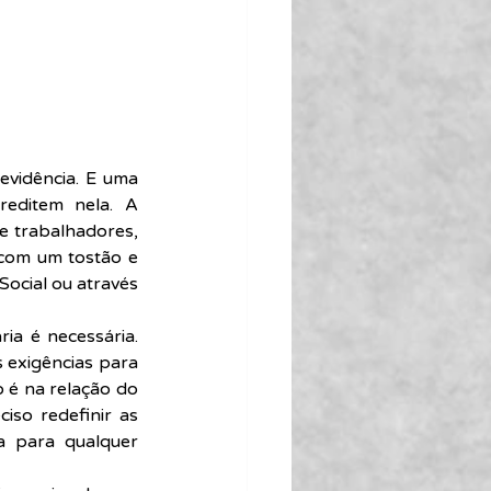
vidência. E uma 
editem nela. A 
e trabalhadores, 
com um tostão e 
Social ou através 
a é necessária. 
exigências para 
 é na relação do 
so redefinir as 
a para qualquer 