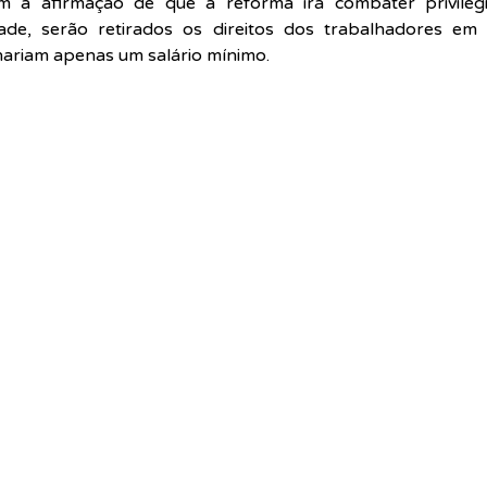
 a afirmação de que a reforma irá combater privilégio
dade, serão retirados os direitos dos trabalhadores em t
hariam apenas um salário mínimo.