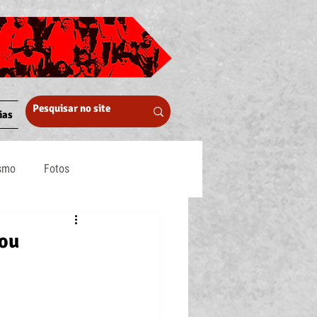
ias
ismo
Fotos
Midia
 ou