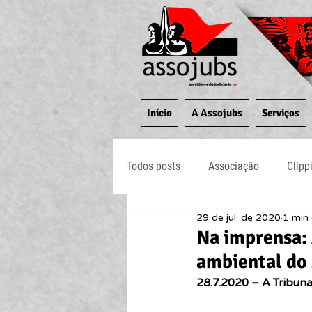
Início
A Assojubs
Serviços
Todos posts
Associação
Clipp
29 de jul. de 2020
1 min 
Jornal O Processo
Judiciário
Na imprensa: 
ambiental do 
28.7.2020 – A Tribun