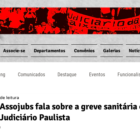
Associe-se
Departamentos
Convênios
Galerias
Notíc
ing
Comunicados
Destaque
Eventos
Funcional
de leitura
Notícias
Convênios
Vídeos
Informativos
Assojubs fala sobre a greve sanitária
Judiciário Paulista
a