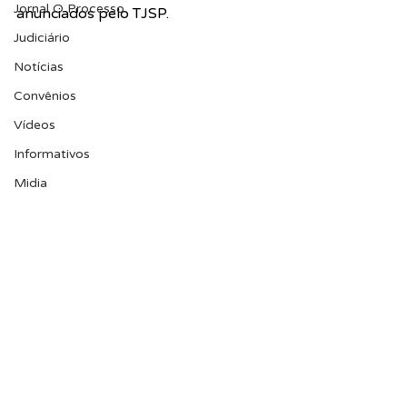
Jornal O Processo
anunciados pelo TJSP.
Judiciário
Notícias
Convênios
Vídeos
Informativos
Midia