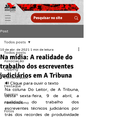
Post
Todos posts
10 de abr. de 2021
1 min de leitura
Todos posts
Na mídia: A realidade do
Associação
trabalho dos escreventes
Clipping
judiciários em A Tribuna
Comunicados
🔊 Clique para ouvir o texto  
Destaque
Na coluna Do Leitor, de A Tribuna, 
Eventos
desta sexta-feira, 9 de abril, a 
realidade do trabalho dos 
Funcionalismo
escreventes técnicos judiciários por 
Fotos
trás dos recordes de produtividade 