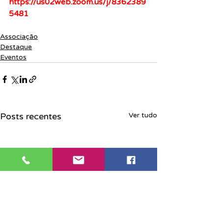
https://us02web.zoom.us/j/8362389
5481
Associação
Destaque
Eventos
Posts recentes
Ver tudo