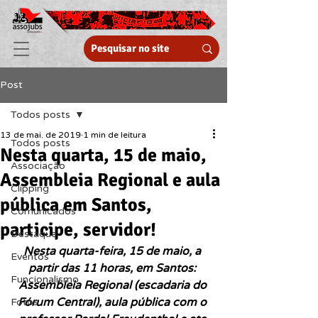
Post
Todos posts
13 de mai. de 2019
1 min de leitura
Todos posts
Nesta quarta, 15 de maio,
Associação
Assembleia Regional e aula
Clipping
pública em Santos,
Comunicados
participe, servidor!
Destaque
Nesta quarta-feira, 15 de maio, a 
Eventos
partir das 11 horas, em Santos: 
Funcionalismo
Assembleia Regional (escadaria do 
Fórum Central), aula pública com o 
Fotos