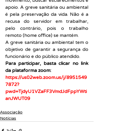
movimento, buscar esclarecimentos e 
apoio. A greve sanitária ou ambiental 
é pela preservação da vida. Não é a 
recusa do servidor em trabalhar, 
pelo contrário, pois o trabalho 
remoto (home office) se mantém. 
A greve sanitária ou ambiental tem o 
objetivo de garantir a segurança do 
funcionário e do público atendido. 
Para participar, basta clicar no link 
da plataforma zoom:
https://us02web.zoom.us/j/8951549
7872?
pwd=TjdyU1VZaFF3VmdJdFppYWti
anJWUT09
Associação
Notícias