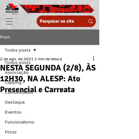
Post
Todos posts
2 de ago. de 2021
1 min de leitura
Todos posts
NESTA SEGUNDA (2/8), ÀS
Associação
12H30, NA ALESP: Ato
Clipping
Presencial e Carreata
Comunicados
Destaque
Eventos
Funcionalismo
Fotos