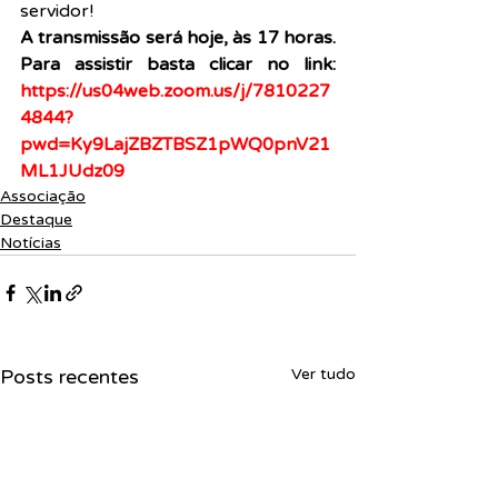
servidor!
A transmissão será hoje, às 17 horas. 
Para assistir basta clicar no link: 
https://us04web.zoom.us/j/7810227
4844?
pwd=Ky9LajZBZTBSZ1pWQ0pnV21
ML1JUdz09
Associação
Destaque
Notícias
Posts recentes
Ver tudo