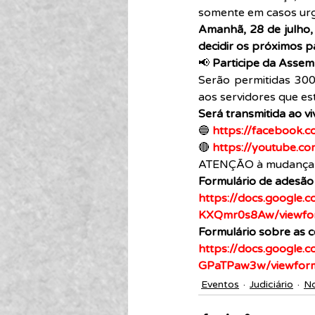
somente em casos urg
Amanhã, 28 de julho, 
decidir os próximos p
📢 
Participe da Assemb
Serão permitidas 300
aos servidores que est
Será transmitida ao vi
🔵 
https://facebook.c
🔴 
https://youtube.co
ATENÇÃO à mudança t
Formulário de adesão 
https://docs.goog
KXQmr0s8Aw/viewfo
Formulário sobre as c
https://docs.googl
GPaTPaw3w/viewfor
Eventos
Judiciário
No