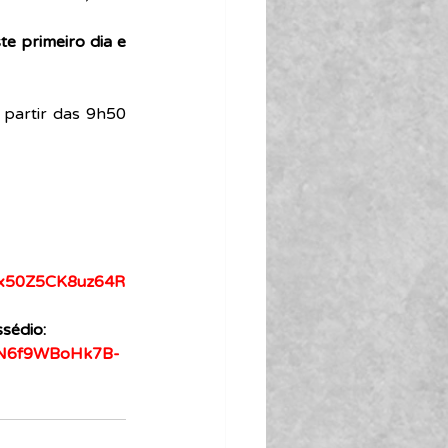
e primeiro dia e 
partir das 9h50 
Ox50Z5CK8uz64R
sédio:
4PN6f9WBoHk7B-