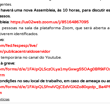
entes.
haverá uma nova Assembleia, às 10 horas, para discutir est
assos.
leia: 
https://us02web.zoom.us/j/85164867095
 pessoas na sala da plataforma Zoom, que será aberta a 
iverem identificados.
vo:
om/fed.fespesp/live/
m/publicacentraldoservidor   
emporária no canal do Youtube.
à greve: 
le.com/forms/d/e/1FAIpQLSczOLya1myGxwg55OAg0BR9iF
rm
ondições no seu local de trabalho, em caso de ameaça ou as
e.com/forms/d/e/1FAIpQLSfnviVQjCEdVGXiZo80qzdp_Ba
m
tícias