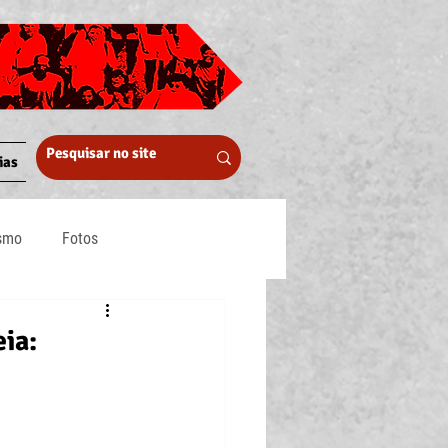
ias
ismo
Fotos
Midia
eia: