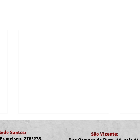
Sede Santos:
São Vicente:
Francisco, 276/278,