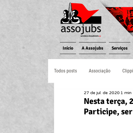
Início
A Assojubs
Serviços
Todos posts
Associação
Clipp
27 de jul. de 2020
1 min 
Jornal O Processo
Judiciário
Nesta terça, 
Participe, ser