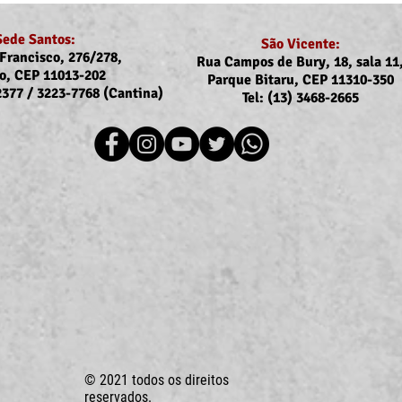
Sede Santos:
São Vicente:
Francisco, 276/278,
Rua Campos de Bury, 18, sala 11
o, CEP 11013-202
Parque Bitaru, CEP 11310-350
-2377 / 3223-7768 (Cantina)
Tel: (13) 3468-2665
Recomposição do auxílio-
Comu
saúde: Implementação dos
Reaj
novos valores entra na folha
agos
de julho (pagamento em
agosto)
© 2021 todos os direitos
reservados.