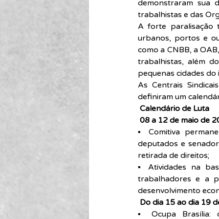
demonstraram sua di
trabalhistas e das Org
A forte paralisação 
urbanos, portos e ou
como a CNBB, a OAB, 
trabalhistas, além d
pequenas cidades do i
As Centrais Sindica
definiram um calendár
 Calendário de Luta
08 a 12 de maio de 2
▪ Comitiva permanen
deputados e senadore
retirada de direitos;
▪ Atividades na bas
trabalhadores e a p
desenvolvimento econô
 Do dia 15 ao dia 19 d
▪ Ocupa Brasília: c