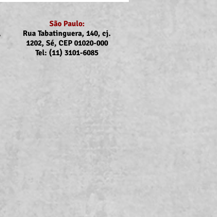
São Paulo:
,
Rua Tabatinguera, 140, cj.
1202, Sé, CEP 01020-000
Tel: (11) 3101-6085
nicado Assojubs:
uste Unimed Odonto em
to (2026)