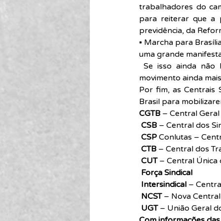
trabalhadores do cam
para reiterar que a
previdência, da Reform
▪ Marcha para Brasília
uma grande manifestaç
 Se isso ainda não 
movimento ainda mais f
Por fim, as Centrais 
Brasil para mobilizare
CGTB
 – Central Geral
CSB
 – Central dos Si
CSP
 Conlutas – Centr
CTB
 – Central dos T
CUT
 – Central Única
Força Sindical
Intersindical
 – Centr
NCST
 – Nova Central
UGT
 – União Geral d
Com informações das C