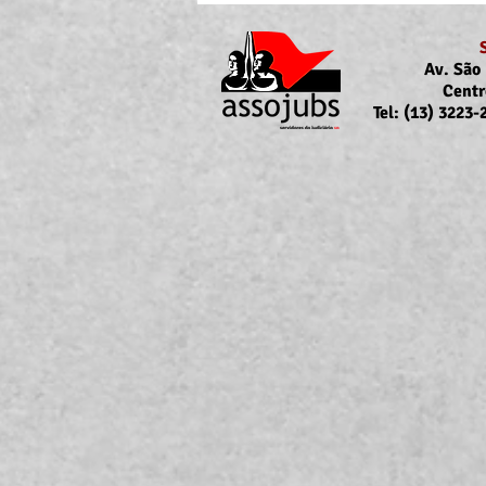
Av. São 
Centr
Tel: (13) 3223
Portaria Nº 10.855/2026
sobre a atualização da
concessão do auxílio-saúde
para servidores/as ativos/as e
inativos/as