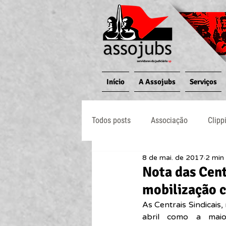
Início
A Assojubs
Serviços
Todos posts
Associação
Clipp
8 de mai. de 2017
2 min 
Jornal O Processo
Judiciário
Nota das Cent
mobilização c
As Centrais Sindicais,
abril como a maior