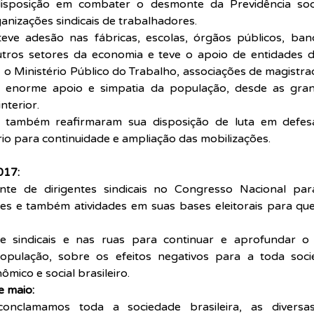
sposição em combater o desmonte da Previdência social
anizações sindicais de trabalhadores. 
teve adesão nas fábricas, escolas, órgãos públicos, banc
tros setores da economia e teve o apoio de entidades da 
o Ministério Público do Trabalho, associações de magistra
o enorme apoio e simpatia da população, desde as grand
nterior.
is também reafirmaram sua disposição de luta em defesa
io para continuidade e ampliação das mobilizações.
017:
te de dirigentes sindicais no Congresso Nacional para
s e também atividades em suas bases eleitorais para que
e sindicais e nas ruas para continuar e aprofundar o
opulação, sobre os efeitos negativos para a toda soci
mico e social brasileiro.
e maio:
onclamamos toda a sociedade brasileira, as diversas