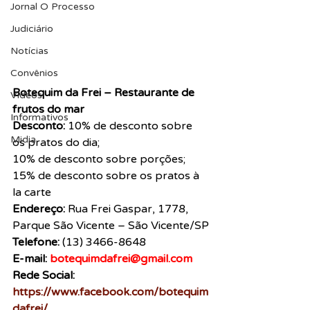
Jornal O Processo
Judiciário
Notícias
Convênios
Botequim da Frei – Restaurante de 
Vídeos
frutos do mar
Informativos
Desconto: 
10% de desconto sobre 
Midia
os pratos do dia;
10% de desconto sobre porções;
15% de desconto sobre os pratos à 
la carte
Endereço: 
Rua Frei Gaspar, 1778, 
Parque São Vicente – São Vicente/SP
Telefone: 
(13) 3466-8648
E-mail: 
botequimdafrei@gmail.com
Rede Social: 
https://www.facebook.com/botequim
dafrei/