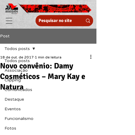
Post
Todos posts
18 de out. de 2017
1 min de leitura
Todos posts
Novo convênio: Damy
Associação
Cosméticos – Mary Kay e
Clipping
Natura
Comunicados
Destaque
Eventos
Funcionalismo
Fotos