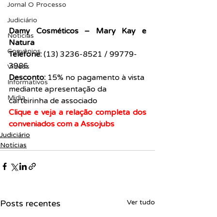
Jornal O Processo
Judiciário
Damy Cosméticos – Mary Kay e 
Notícias
Natura 
Convênios
Telefone:
 (13) 3236-8521 / 99779-
3986
Vídeos
Desconto:
 15% no pagamento à vista 
Informativos
mediante apresentação da 
Midia
carteirinha de associado
Clique e veja a relação completa dos 
conveniados com a Assojubs
Judiciário
Notícias
Posts recentes
Ver tudo