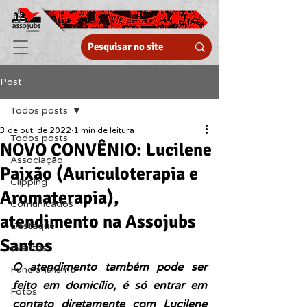
Post
Todos posts
3 de out. de 2022
1 min de leitura
Todos posts
NOVO CONVÊNIO: Lucilene
Associação
Paixão (Auriculoterapia e
Clipping
Aromaterapia),
Comunicados
atendimento na Assojubs
Destaque
Santos
Eventos
O atendimento também pode ser 
Funcionalismo
feito em domicílio, é só entrar em 
Fotos
contato diretamente com Lucilene 