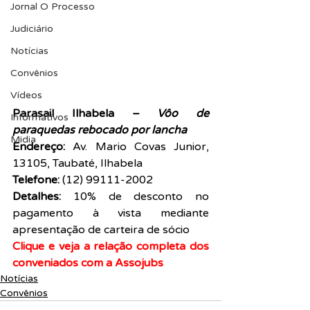
Jornal O Processo
Judiciário
Notícias
Convênios
Vídeos
Parasail Ilhabela – 
Vôo de 
Informativos
paraquedas rebocado por lancha
Midia
Endereço:
 Av. Mario Covas Junior, 
13105, Taubaté, Ilhabela
Telefone:
 (12) 99111-2002
Detalhes:
 10% de desconto no 
pagamento à vista mediante 
apresentação de carteira de sócio
Clique e veja a relação completa dos 
conveniados com a Assojubs
Notícias
Convênios