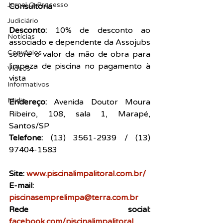
Jornal O Processo
Consultoria
Judiciário
Desconto: 
10% de desconto ao 
Notícias
associado e dependente da Assojubs 
Convênios
sobre o valor da mão de obra para 
limpeza de piscina no pagamento à 
Vídeos
vista 
Informativos
Midia
Endereço: 
Avenida Doutor Moura 
Ribeiro, 108, sala 1, Marapé, 
Santos/SP
Telefone:
 (13) 3561-2939 / (13) 
97404-1583
Site: 
www.piscinalimpalitoral.com.br/
E-mail: 
piscinasemprelimpa@terra.com.br
Rede social:
facebook.com/piscinalimpalitoral