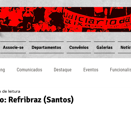
Associe-se
Departamentos
Convênios
Galerias
Notíc
ing
Comunicados
Destaque
Eventos
Funcional
 de leitura
Notícias
Convênios
Vídeos
Informativos
: Refribraz (Santos)