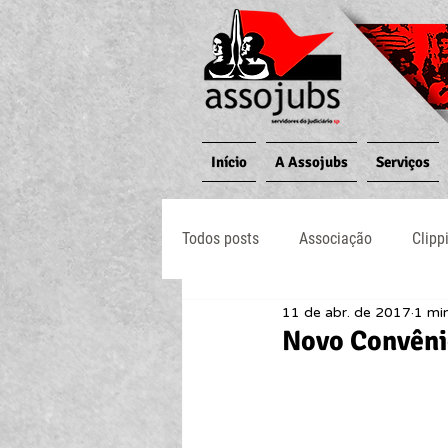
Início
A Assojubs
Serviços
Todos posts
Associação
Clipp
11 de abr. de 2017
1 min
Jornal O Processo
Judiciário
Novo Convênio