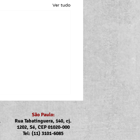
Ver tudo
São Paulo:
,
Rua Tabatinguera, 140, cj.
1202, Sé, CEP 01020-000
Tel: (11) 3101-6085