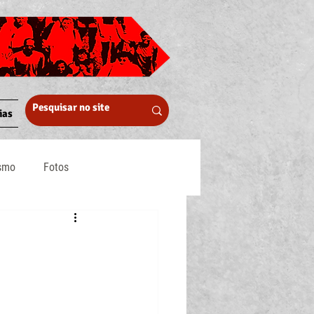
ias
ismo
Fotos
Midia