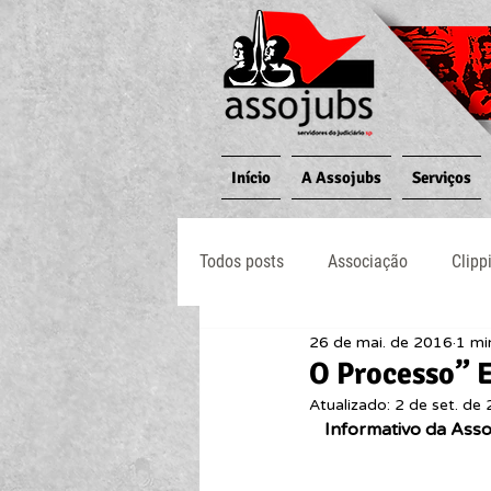
Início
A Assojubs
Serviços
Todos posts
Associação
Clipp
26 de mai. de 2016
1 mi
Jornal O Processo
Judiciário
O Processo” 
Atualizado:
2 de set. de
Informativo da Asso