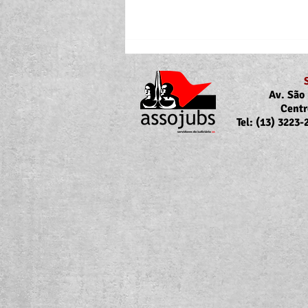
Av. São 
Centr
Tel: (13) 3223
Portaria Nº 10.855/2026
sobre a atualização da
concessão do auxílio-saúde
para servidores/as ativos/as e
inativos/as