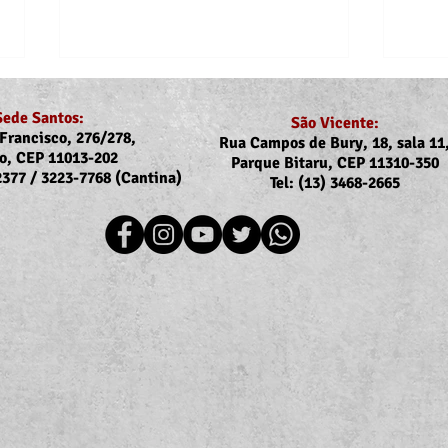
Sede Santos:
São Vicente:
Francisco, 276/278,
Rua Campos de Bury, 18, sala 11
o, CEP 11013-202
Parque Bitaru, CEP 11310-350
-2377 / 3223-7768 (Cantina)
Tel: (13) 3468-2665
Recomposição do auxílio-
Comu
saúde: Implementação dos
Reaj
novos valores entra na folha
agos
de julho (pagamento em
agosto)