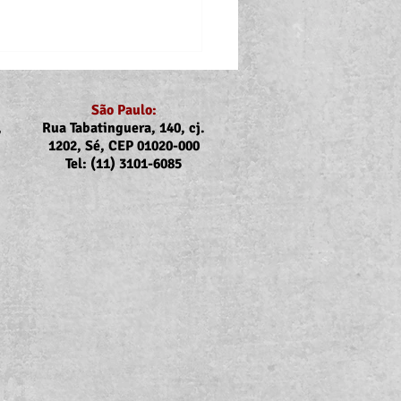
São Paulo:
,
Rua Tabatinguera, 140, cj.
1202, Sé, CEP 01020-000
Tel: (11) 3101-6085
nicado Assojubs:
uste Unimed Odonto em
to (2026)