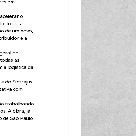
ores em 
acelerar o 
forto dos 
ão de um novo, 
ribuidor e a 
geral do 
 todas as 
 a logística da 
e do Sintrajus, 
tativa com 
ão trabalhando 
s. A obra, já 
o de São Paulo 