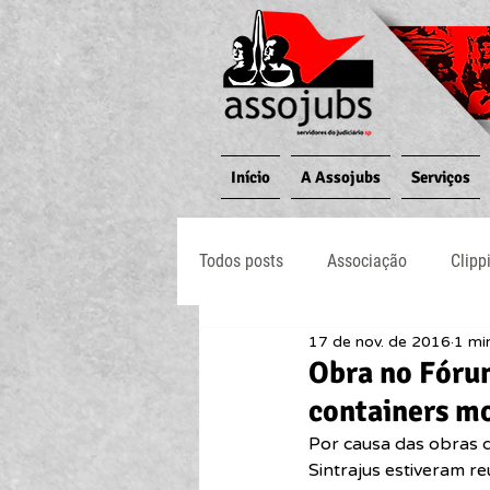
Início
A Assojubs
Serviços
Todos posts
Associação
Clipp
17 de nov. de 2016
1 min
Jornal O Processo
Judiciário
Obra no Fórum
containers mo
Por causa das obras 
Sintrajus estiveram r