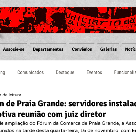
Associe-se
Departamentos
Convênios
Galerias
Notíc
ing
Comunicados
Destaque
Eventos
Funcional
 de leitura
Notícias
Convênios
Vídeos
Informativos
 de Praia Grande: servidores instal
tiva reunião com juiz diretor
de ampliação do Fórum da Comarca de Praia Grande, a Asso
eunidos na tarde desta quarta-feira, 16 de novembro, com 