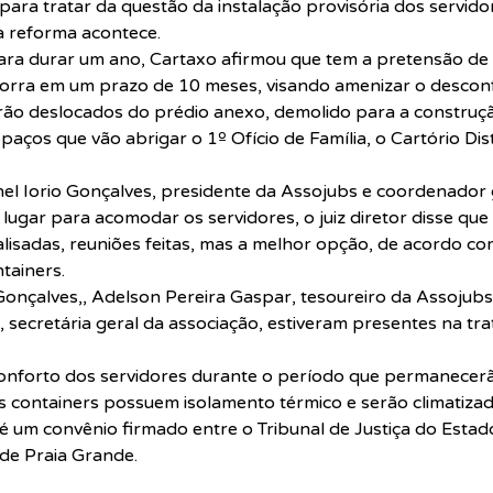
, para tratar da questão da instalação provisória dos servid
a reforma acontece.
para durar um ano, Cartaxo afirmou que tem a pretensão de 
orra em um prazo de 10 meses, visando amenizar o descon
rão deslocados do prédio anexo, demolido para a construç
paços que vão abrigar o 1º Ofício de Família, o Cartório Dist
l Iorio Gonçalves, presidente da Assojubs e coordenador 
 lugar para acomodar os servidores, o juiz diretor disse que
lisadas, reuniões feitas, mas a melhor opção, de acordo com
tainers.
Gonçalves,, Adelson Pereira Gaspar, tesoureiro da Assojubs 
 secretária geral da associação, estiveram presentes na tra
onforto dos servidores durante o período que permanecer
 containers possuem isolamento térmico e serão climatizado
é um convênio firmado entre o Tribunal de Justiça do Estad
 de Praia Grande.