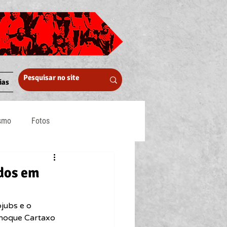
ias
ismo
Fotos
Midia
ados em
jubs e o 
Enoque Cartaxo 