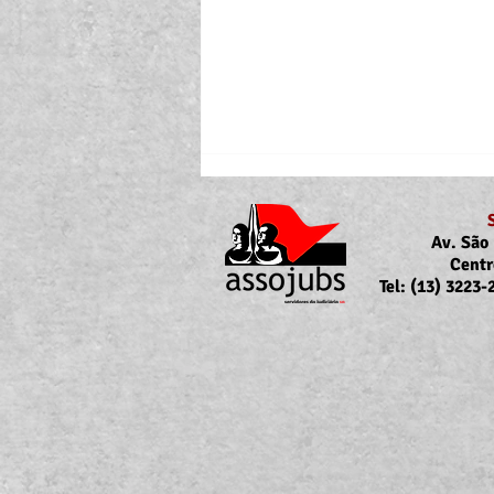
Av. São 
Centr
Tel: (13) 3223
Portaria Nº 10.855/2026
sobre a atualização da
concessão do auxílio-saúde
para servidores/as ativos/as e
inativos/as