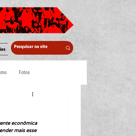
ias
ismo
Fotos
Midia
rtente econômica 
ender mais esse 