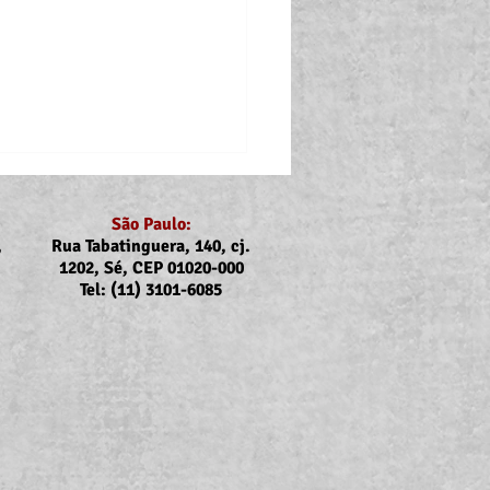
São Paulo:
,
Rua Tabatinguera, 140, cj.
1202, Sé, CEP 01020-000
Tel: (11) 3101-6085
ubs e Sintrajus nas
rcas de Registro, Iguape,
uba, Caraguatatuba e
bela