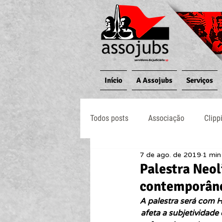
Início
A Assojubs
Serviços
Todos posts
Associação
Clipp
7 de ago. de 2019
1 min 
Jornal O Processo
Judiciário
Palestra Neol
contemporâne
A palestra será com H
afeta a subjetividad