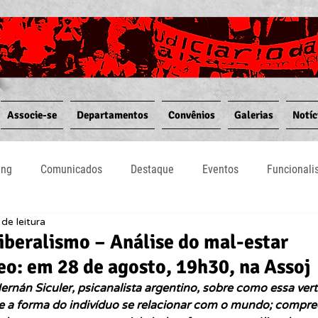
Associe-se
Departamentos
Convênios
Galerias
Notíc
ing
Comunicados
Destaque
Eventos
Funcional
de leitura
Notícias
Convênios
Vídeos
Informativos
iberalismo – Análise do mal-estar
o: em 28 de agosto, 19h30, na Assoj
ernán Siculer, psicanalista argentino, sobre como essa ve
e e a forma do indivíduo se relacionar com o mundo; compre