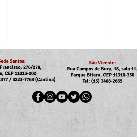
Sede Santos:
São Vicente:
Francisco, 276/278,
Rua Campos de Bury, 18, sala 11
o, CEP 11013-202
Parque Bitaru, CEP 11310-350
-2377 / 3223-7768 (Cantina)
Tel: (13) 3468-2665
Recomposição do auxílio-
Assoj
saúde: Implementação dos
coma
novos valores entra na folha
Ubat
de julho (pagamento em
Ilha
agosto)