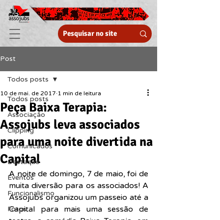
Post
Todos posts
10 de mai. de 2017
1 min de leitura
Todos posts
Peça Baixa Terapia:
Associação
Assojubs leva associados
Clipping
para uma noite divertida na
Comunicados
Capital
Destaque
A noite de domingo, 7 de maio, foi de 
Eventos
muita diversão para os associados! A 
Funcionalismo
Assojubs organizou um passeio até a 
Capital para mais uma sessão de 
Fotos