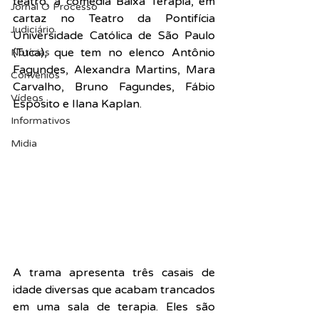
teatro, a comédia Baixa Terapia, em 
Jornal O Processo
cartaz no Teatro da Pontifícia 
Judiciário
Universidade Católica de São Paulo 
(Tuca), que tem no elenco Antônio 
Notícias
Fagundes, Alexandra Martins, Mara 
Convênios
Carvalho, Bruno Fagundes, Fábio 
Vídeos
Espósito e Ilana Kaplan.
Informativos
Midia
A trama apresenta três casais de 
idade diversas que acabam trancados 
em uma sala de terapia. Eles são 